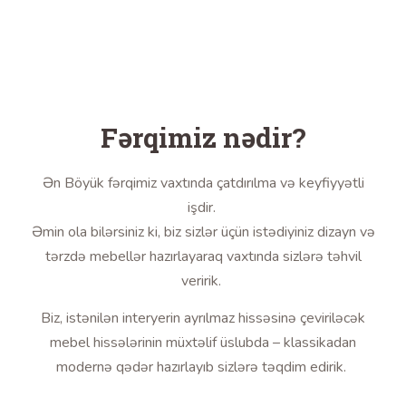
Fərqimiz nədir?
Ən Böyük fərqimiz vaxtında çatdırılma və keyfiyyətli
işdir.
Əmin ola bilərsiniz ki, biz sizlər üçün istədiyiniz dizayn və
tərzdə mebellər hazırlayaraq vaxtında sizlərə təhvil
veririk.
Biz, istənilən interyerin ayrılmaz hissəsinə çeviriləcək
mebel hissələrinin müxtəlif üslubda – klassikadan
modernə qədər hazırlayıb sizlərə təqdim edirik.